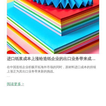
进口纸浆成本上涨给造纸企业的出口业务带来成本
挑战。
在中国造纸企业积极开拓海外市场的同时，原材料进口成本的持续
上涨正为其出口业务带来新的挑战。
海关数据显示，2026年2月巴西向中国出口针叶浆90万吨，环比增
阅读更多 >
长76.73%，同比增长24.82%；阔叶浆76.03万吨，环比增长6.75%，
同比增长38.50%。但随着供应量增加，价格压力也日益显现。海外
浆厂提价意愿强烈，Suzano已将其3月阔叶浆价格上调20美元/吨至
约605美元/吨，较去年7月低点上涨超100美元。