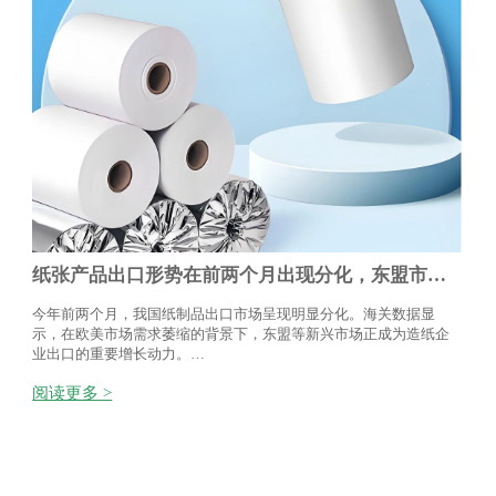
纸张产品出口形势在前两个月出现分化，东盟市场
的快速增长抵消了欧美市场的下滑。
今年前两个月，我国纸制品出口市场呈现明显分化。海关数据显
示，在欧美市场需求萎缩的背景下，东盟等新兴市场正成为造纸企
业出口的重要增长动力。
阅读更多 >
具体来看，前两个月我国对东盟出口无机涂布纸5.8万吨，同比增长
20.5%；对印度出口表现尤为亮眼，无机涂布纸累计出口3.8万吨，
大幅增长1.9倍。涂布纸方面，对东盟出口达2.8万吨，增长49%，占
同期我国涂布纸出口总量的15%。