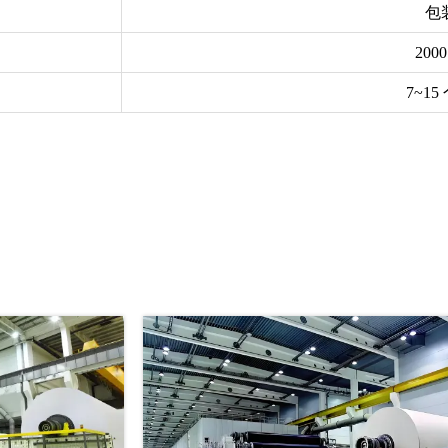
包
200
7~1