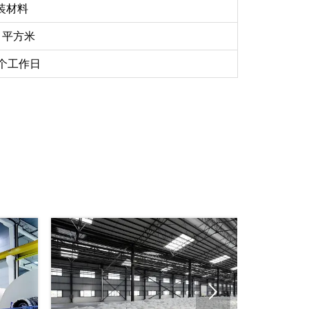
装材料
0 平方米
5 个工作日
