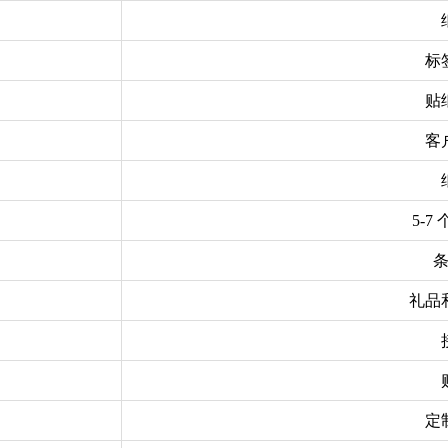
标
贴
客
5-7
礼品
定