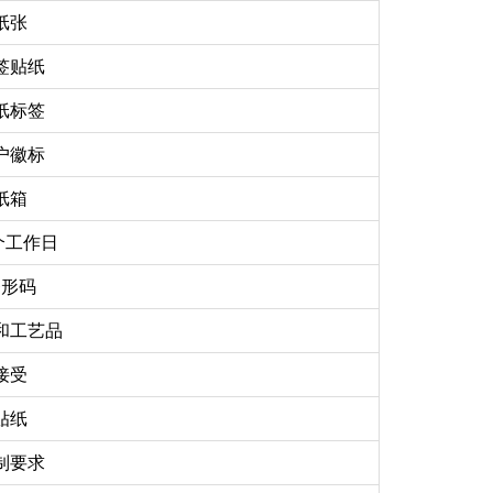
纸张
签贴纸
纸标签
户徽标
纸箱
 个工作日
条形码
和工艺品
接受
贴纸
制要求